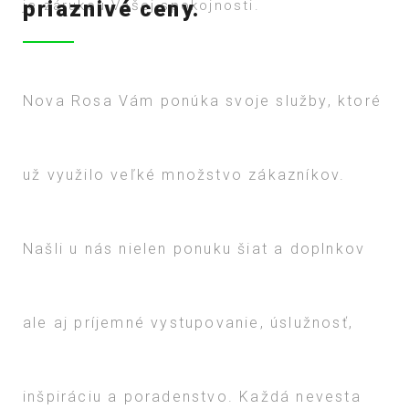
priaznivé ceny.
DOMOV
O NÁS
Nova Rosa Vám ponúka svoje služby, ktoré
SLUŽBY
GALÉRIA
už využilo veľké množstvo zákazníkov.
KONTAKT
Našli u nás nielen ponuku šiat a doplnkov
ale aj príjemné vystupovanie, úslužnosť,
inšpiráciu a poradenstvo. Každá nevesta