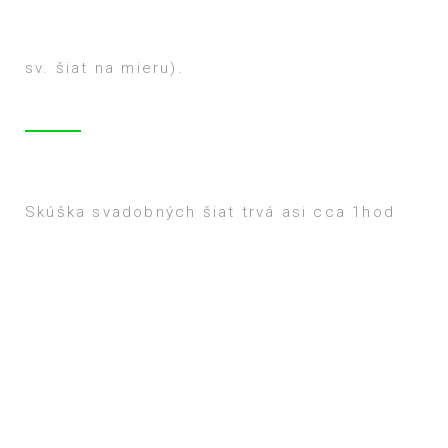
sv. šiat na mieru).
Skúška svadobných šiat trvá asi cca 1hod
samozrejme tento časový priestor nie je
obmedzený nakoľko budete mať záujem o