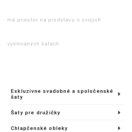
má priestor na predstavu o svojich
vysnívaných šatách.
Exkluzívne svadobné a spoločenské
šaty
Šaty pre družičky
Dovoz Španielsko, Taliansko
Chlapčenské obleky