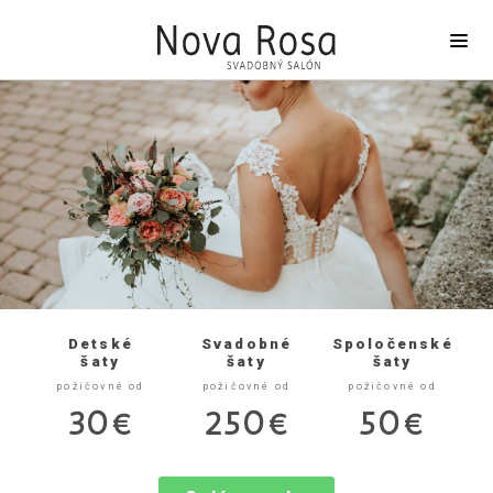
Detské
Svadobné
Spoločenské
šaty
šaty
šaty
požičovné od
požičovné od
požičovné od
30€
250€
50€