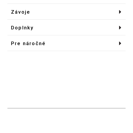
Veľkosti od 70 do 164
Závoje
Veľkosti od 70 do 164
Doplnky
Zákazkové šitie podľa potreby
Pre náročné
Bižutéria, kabelky, svadobné a
Svadobný salón Nova Rosa Vám
za
spoločenské bolérka
cenu požičovného
ušije šaty na Vašu postavu
výber vysokokvalitných materiálov
ako prvá si budete svoj model